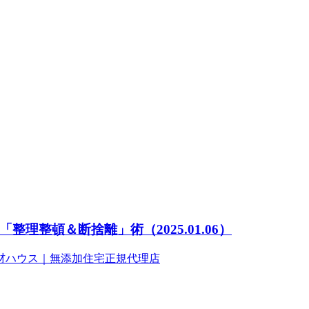
「整理整頓＆断捨離」術
（2025.01.06）