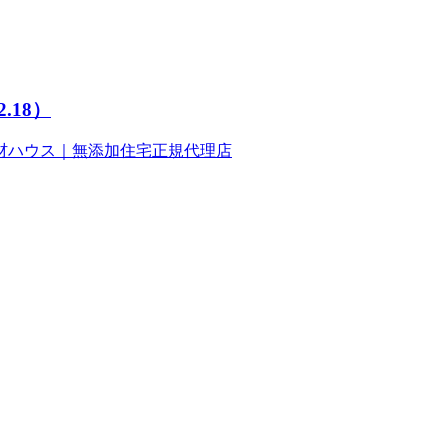
2.18）