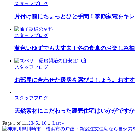
スタッフブログ
片付け前にちょっとひと手間！季節家電をキレ
スタッフブログ
黄色いゆずでも大丈夫！冬の食卓のお楽しみ柚
スタッフブログ
お部屋に合わせた暖房を選びましょう。おすす
スタッフブログ
天然素材にこだわった建売住宅はいかがですか
Page 1 of 11
1
2
3
4
5
...
10
...
»
Last »