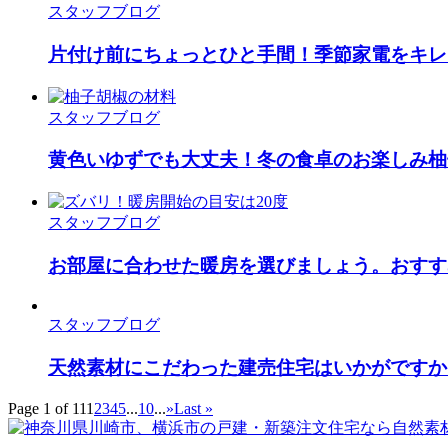
スタッフブログ
片付け前にちょっとひと手間！季節家電をキレ
スタッフブログ
黄色いゆずでも大丈夫！冬の食卓のお楽しみ柚
スタッフブログ
お部屋に合わせた暖房を選びましょう。おすす
スタッフブログ
天然素材にこだわった建売住宅はいかがですか
Page 1 of 11
1
2
3
4
5
...
10
...
»
Last »