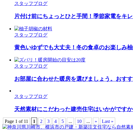
スタッフブログ
片付け前にちょっとひと手間！季節家電をキレ
スタッフブログ
黄色いゆずでも大丈夫！冬の食卓のお楽しみ柚
スタッフブログ
お部屋に合わせた暖房を選びましょう。おすす
スタッフブログ
天然素材にこだわった建売住宅はいかがですか
Page 1 of 11
1
2
3
4
5
...
10
...
»
Last »