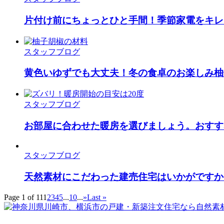
片付け前にちょっとひと手間！季節家電をキレ
スタッフブログ
黄色いゆずでも大丈夫！冬の食卓のお楽しみ柚
スタッフブログ
お部屋に合わせた暖房を選びましょう。おすす
スタッフブログ
天然素材にこだわった建売住宅はいかがですか
Page 1 of 11
1
2
3
4
5
...
10
...
»
Last »