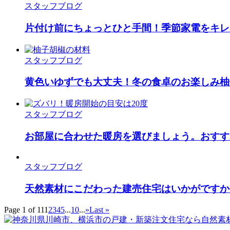
スタッフブログ
片付け前にちょっとひと手間！季節家電をキレ
スタッフブログ
黄色いゆずでも大丈夫！冬の食卓のお楽しみ柚
スタッフブログ
お部屋に合わせた暖房を選びましょう。おすす
スタッフブログ
天然素材にこだわった建売住宅はいかがですか
Page 1 of 11
1
2
3
4
5
...
10
...
»
Last »