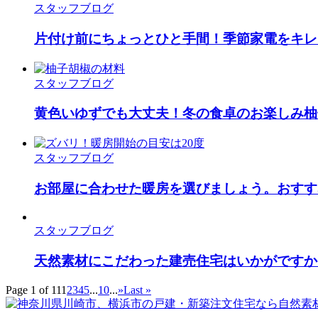
スタッフブログ
片付け前にちょっとひと手間！季節家電をキレ
スタッフブログ
黄色いゆずでも大丈夫！冬の食卓のお楽しみ柚
スタッフブログ
お部屋に合わせた暖房を選びましょう。おすす
スタッフブログ
天然素材にこだわった建売住宅はいかがですか
Page 1 of 11
1
2
3
4
5
...
10
...
»
Last »