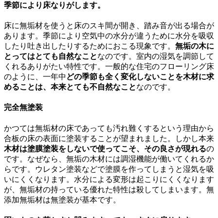
季節により床なりがします。
床に無垢材を使うと床のスキ間が開き、踏み音が出る場合が
あります。季節により空気中の水分が違うために水分を吸収
したり吐き出したりするためにおこる現象です。
無垢の木に
とってはとても自然なこと
なのです。室内の湿気を調節して
くれるありがたい特性です。一般的な住宅のフローリング床
のように、一年中
どの季節も全く変化しないことを木材に求
めることは、本来とても不自然なこと
なのです。
完全無塗装
かつては無垢材の床であっても汚れ難くするという理由から
合板の床の表面に塗装することが望まれました。しかし本来
木材は塗膜塗装をしないで使ってこそ、その良さが現れる
の
です。なぜなら、無垢の木材には調湿機能が働いてくれるか
らです。ウレタン塗装などで塗膜を作ってしまうと湿気を吸
いにくくなります。水分による変形は起こりにくくなります
が、無垢材の持っている優れた特性は殺してしまいます。無
添加無垢材は無塗装が基本です。