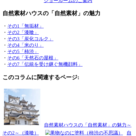
ショールームのご案内
自然素材ハウスの「自然素材」の魅力
・
その1「無垢材」
・
その2「漆喰」
・
その3「炭化コルク」
・
その4「米のり」
・
その5「柿渋」
・
その6「天然石の屋根」
・
その7「伝統を受け継ぐ無機顔料」
このコラムに関連するページ:
自然素材ハウスの「自然素材」の魅力～
その2～（漆喰）
自