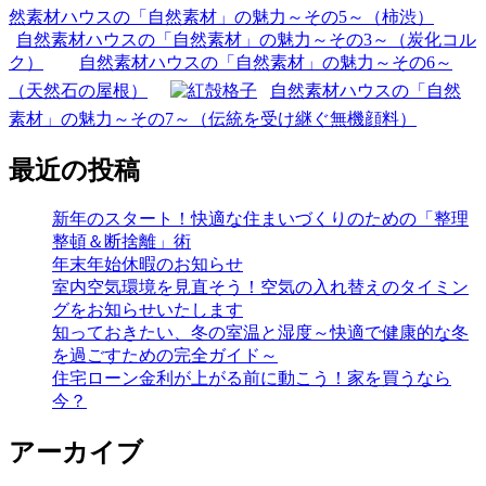
然素材ハウスの「自然素材」の魅力～その5～（柿渋）
自然素材ハウスの「自然素材」の魅力～その3～（炭化コル
ク）
自然素材ハウスの「自然素材」の魅力～その6～
（天然石の屋根）
自然素材ハウスの「自然
素材」の魅力～その7～（伝統を受け継ぐ無機顔料）
最近の投稿
新年のスタート！快適な住まいづくりのための「整理
整頓＆断捨離」術
年末年始休暇のお知らせ
室内空気環境を見直そう！空気の入れ替えのタイミン
グをお知らせいたします
知っておきたい、冬の室温と湿度～快適で健康的な冬
を過ごすための完全ガイド～
住宅ローン金利が上がる前に動こう！家を買うなら
今？
アーカイブ