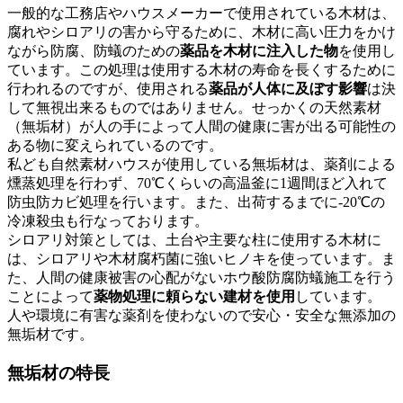
一般的な工務店やハウスメーカーで使用されている木材は、
腐れやシロアリの害から守るために、木材に高い圧力をかけ
ながら防腐、防蟻のための
薬品を木材に注入した物
を使用し
ています。この処理は使用する木材の寿命を長くするために
行われるのですが、使用される
薬品が人体に及ぼす影響
は決
して無視出来るものではありません。せっかくの天然素材
（無垢材）が人の手によって人間の健康に害が出る可能性の
ある物に変えられているのです。
私ども自然素材ハウスが使用している無垢材は、薬剤による
燻蒸処理を行わず、70℃くらいの高温釜に1週間ほど入れて
防虫防カビ処理を行います。また、出荷するまでに-20℃の
冷凍殺虫も行なっております。
シロアリ対策としては、土台や主要な柱に使用する木材に
は、シロアリや木材腐朽菌に強いヒノキを使っています。ま
た、人間の健康被害の心配がないホウ酸防腐防蟻施工を行う
ことによって
薬物処理に頼らない建材を使用
しています。
人や環境に有害な薬剤を使わないので安心・安全な無添加の
無垢材です。
無垢材の特長