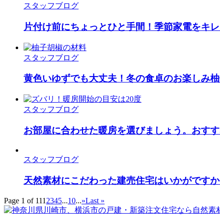
スタッフブログ
片付け前にちょっとひと手間！季節家電をキレ
スタッフブログ
黄色いゆずでも大丈夫！冬の食卓のお楽しみ柚
スタッフブログ
お部屋に合わせた暖房を選びましょう。おすす
スタッフブログ
天然素材にこだわった建売住宅はいかがですか
Page 1 of 11
1
2
3
4
5
...
10
...
»
Last »