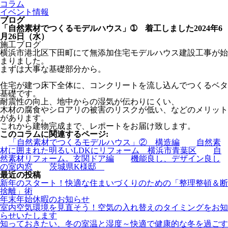
コラム
イベント情報
ブログ
「自然素材でつくるモデルハウス」➀ 着工しました
2024年6
月26日（水）
施工ブログ
横浜市港北区下田町にて無添加住宅モデルハウス建設工事が始
まりました。
まずは大事な基礎部分から。
住宅が建つ床下全体に、コンクリートを流し込んでつくるベタ
基礎です。
耐震性の向上、地中からの湿気が伝わりにくい、
木材の腐食やシロアリの被害のリスクが低い、などのメリット
があります。
これから建物完成まで、レポートをお届け致します。
このコラムに関連するページ:
「自然素材でつくるモデルハウス」② 構造編
自然素
材に囲まれた明るいLDKにリフォーム 横浜市青葉区
自
然素材リフォーム。玄関ドア編
機能良し、デザイン良し
の室内窓
茨城県K様邸
最近の投稿
新年のスタート！快適な住まいづくりのための「整理整頓＆断
捨離」術
年末年始休暇のお知らせ
室内空気環境を見直そう！空気の入れ替えのタイミングをお知
らせいたします
知っておきたい、冬の室温と湿度～快適で健康的な冬を過ごす