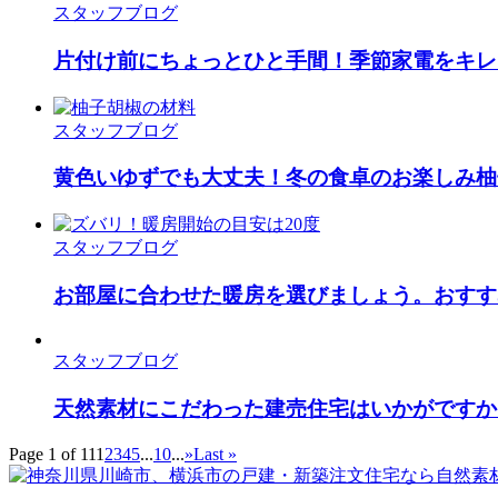
スタッフブログ
片付け前にちょっとひと手間！季節家電をキレ
スタッフブログ
黄色いゆずでも大丈夫！冬の食卓のお楽しみ柚
スタッフブログ
お部屋に合わせた暖房を選びましょう。おすす
スタッフブログ
天然素材にこだわった建売住宅はいかがですか
Page 1 of 11
1
2
3
4
5
...
10
...
»
Last »