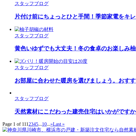
スタッフブログ
片付け前にちょっとひと手間！季節家電をキレ
スタッフブログ
黄色いゆずでも大丈夫！冬の食卓のお楽しみ柚
スタッフブログ
お部屋に合わせた暖房を選びましょう。おすす
スタッフブログ
天然素材にこだわった建売住宅はいかがですか
Page 1 of 11
1
2
3
4
5
...
10
...
»
Last »