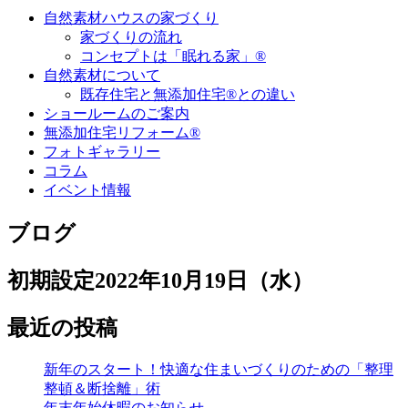
自然素材ハウスの家づくり
家づくりの流れ
コンセプトは「眠れる家」®
自然素材について
既存住宅と無添加住宅®との違い
ショールームのご案内
無添加住宅リフォーム®
フォトギャラリー
コラム
イベント情報
ブログ
初期設定
2022年10月19日（水）
最近の投稿
新年のスタート！快適な住まいづくりのための「整理
整頓＆断捨離」術
年末年始休暇のお知らせ