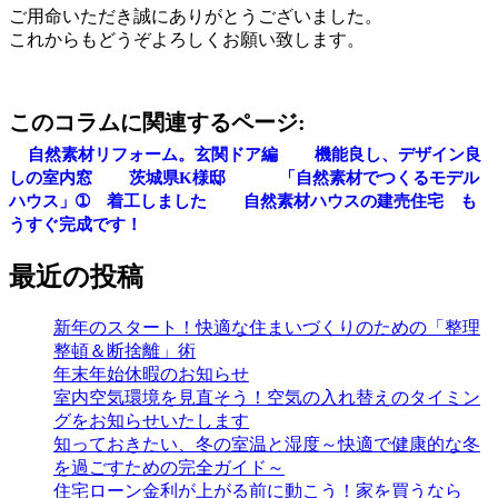
ご用命いただき誠にありがとうございました。
これからもどうぞよろしくお願い致します。
このコラムに関連するページ:
自然素材リフォーム。玄関ドア編
機能良し、デザイン良
しの室内窓
茨城県K様邸
「自然素材でつくるモデル
ハウス」➀ 着工しました
自然素材ハウスの建売住宅 も
うすぐ完成です！
最近の投稿
新年のスタート！快適な住まいづくりのための「整理
整頓＆断捨離」術
年末年始休暇のお知らせ
室内空気環境を見直そう！空気の入れ替えのタイミン
グをお知らせいたします
知っておきたい、冬の室温と湿度～快適で健康的な冬
を過ごすための完全ガイド～
住宅ローン金利が上がる前に動こう！家を買うなら