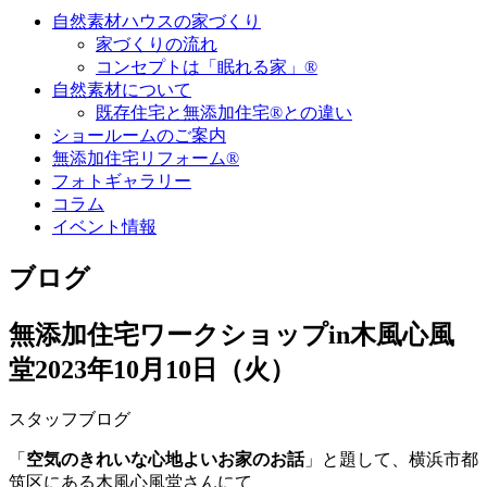
自然素材ハウスの家づくり
家づくりの流れ
コンセプトは「眠れる家」®
自然素材について
既存住宅と無添加住宅®との違い
ショールームのご案内
無添加住宅リフォーム®
フォトギャラリー
コラム
イベント情報
ブログ
無添加住宅ワークショップin木風心風
堂
2023年10月10日（火）
スタッフブログ
「
空気のきれいな心地よいお家のお話
」と題して、横浜市都
筑区にある木風心風堂さんにて