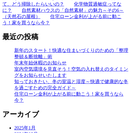
て、どう掃除したらいいの？
化学物質過敏症ってな
に？
自然素材ハウスの「自然素材」の魅力～その6～
（天然石の屋根）
住宅ローン金利が上がる前に動こ
う！家を買うなら今？
最近の投稿
新年のスタート！快適な住まいづくりのための「整理
整頓＆断捨離」術
年末年始休暇のお知らせ
室内空気環境を見直そう！空気の入れ替えのタイミン
グをお知らせいたします
知っておきたい、冬の室温と湿度～快適で健康的な冬
を過ごすための完全ガイド～
住宅ローン金利が上がる前に動こう！家を買うなら
今？
アーカイブ
2025年1月