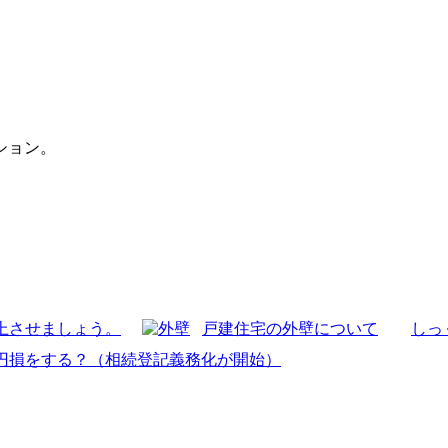
ション。
上させましょう。
戸建住宅の外壁について
しっ
万円損をする？（相続登記義務化が開始）