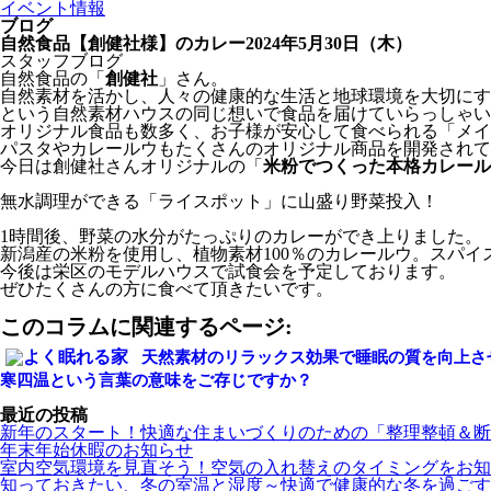
イベント情報
ブログ
自然食品【創健社様】のカレー
2024年5月30日（木）
スタッフブログ
自然食品の「
創健社
」さん。
自然素材を活かし、人々の健康的な生活と地球環境を大切にす
という自然素材ハウスの同じ想いで食品を届けていらっしゃい
オリジナル食品も数多く、お子様が安心して食べられる「メイ
パスタやカレールウもたくさんのオリジナル商品を開発されて
今日は創健社さんオリジナルの「
米粉でつくった本格カレール
無水調理ができる「ライスポット」に山盛り野菜投入！
1時間後、野菜の水分がたっぷりのカレーができ上りました。
新潟産の米粉を使用し、植物素材100％のカレールウ。スパ
今後は栄区のモデルハウスで試食会を予定しております。
ぜひたくさんの方に食べて頂きたいです。
このコラムに関連するページ:
天然素材のリラックス効果で睡眠の質を向上さ
寒四温という言葉の意味をご存じですか？
最近の投稿
新年のスタート！快適な住まいづくりのための「整理整頓＆断
年末年始休暇のお知らせ
室内空気環境を見直そう！空気の入れ替えのタイミングをお知
知っておきたい、冬の室温と湿度～快適で健康的な冬を過ごす