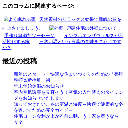
このコラムに関連するページ:
天然素材のリラックス効果で睡眠の質を
向上させましょう。
戸建住宅の外壁について
手作り無添加ソーセージ
インフルエンザウィルスが不
活性化する家
三寒四温という言葉の意味をご存じです
か？
最近の投稿
新年のスタート！快適な住まいづくりのための「整理
整頓＆断捨離」術
年末年始休暇のお知らせ
室内空気環境を見直そう！空気の入れ替えのタイミン
グをお知らせいたします
知っておきたい、冬の室温と湿度～快適で健康的な冬
を過ごすための完全ガイド～
住宅ローン金利が上がる前に動こう！家を買うなら
今？